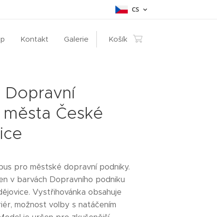
CS
op
Kontakt
Galerie
Košík
 Dopravní
 města České
ice
bus pro městské dopravní podniky.
ven v barvách Dopravního podniku
ějovice. Vystřihovánka obsahuje
iér, možnost volby s natáčením