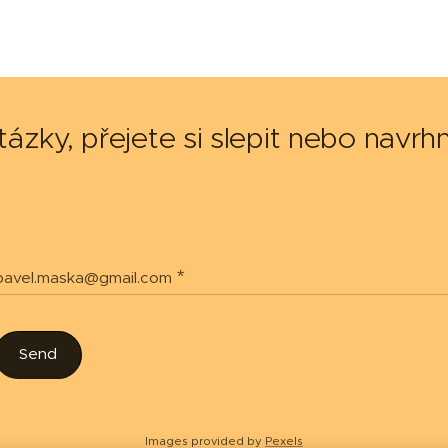
otázky, přejete si slepit nebo navr
pavel.maska@gmail.com
Send
Images provided by
Pexels