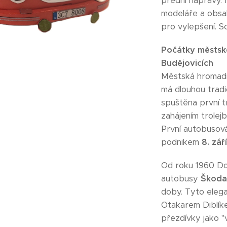
přední nápravy. 
modeláře a obsa
pro vylepšení. S
Počátky městsk
Budějovicích
Městská hromadn
má dlouhou tradi
spuštěna první t
zahájením trole
První autobusov
podnikem
8. zář
Od roku 1960 Do
autobusy
Škoda
doby. Tyto eleg
Otakarem Diblíke
přezdívky jako "