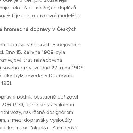
Model je určen pro zkušenější
huje celou řadu možných doplňků
oučástí je i něco pro malé modeláře.
é hromadné dopravy v Českých
á doprava v Českých Budějovicích
ci. Dne
15. června 1909
byla
ramvajová trať, následovaná
jbusového provozu dne
27. října 1909
.
á linka byla zavedena Dopravním
í 1951
.
pravní podnik postupně pořizoval
 706 RTO
, které se staly ikonou
antní vozy, navržené designérem
m, si mezi dopraváky vysloužily
vajíčko" nebo "okurka". Zajímavostí