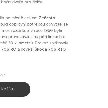
boční dveře pro řidiče.
dilo po městě celkem
7 těchto
stoucí dopravní potřebou obyvatel se
linek rozšířila, a v roce 1960 byla
rava provozována na
pěti linkách
o
éměř
30 kilometrů
. Provoz zajišťovaly
 706 RO
a novější
Škoda 706 RTO
.
ravy
 košíku