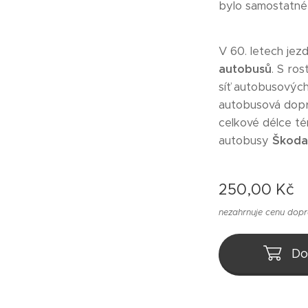
bylo samostatné 
V 60. letech jez
autobusů
. S ro
síť autobusových 
autobusová dop
celkové délce t
autobusy
Škoda
250,00
Kč
nezahrnuje cenu dop
Do