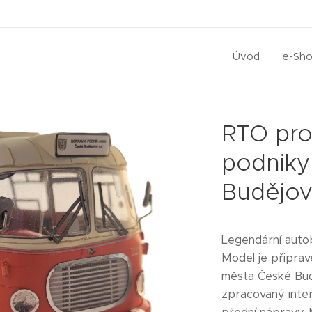
Úvod
e-Sh
RTO pro
podniky
Budějov
Legendární auto
Model je připra
města České Bud
zpracovaný inter